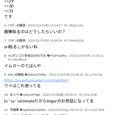
>>29
>>30
>>31
てす
6
774㌧の豚民
2023/12/07(木) 13:34:57
ID:
CBZqUx0q
画像貼るのはどうしたらいいの？
7
774㌧の豚民
2023/12/07(木) 14:09:34
ID:
5WmRj1Zp
url貼るしかないね
8
!in:ポンコツ針金おかわりだ ◆PIGPIG89cs
2023/12/07(木) 15:05:21
ID:
N8e0R2u9
イムガーのでばんや
9
ABCの惰性 ◆K0SGaThNkc
2023/12/07(木) 23:08:13
ID:
zsTVv54J
https://ux.getuploader.com/member/
ワイはこれ使ってる
10
ほっぺ ◆L6SveZP8pE
2023/12/08(金) 08:28:15
ID:
CIOLJV0R
(o´･ω･`o)chmateだからimgurのお世話になってる
11
予備軍 ◆QyAk6kZuQ9Ac
2026/01/10(土) 00:59:13
ID:
m+j3F1M8