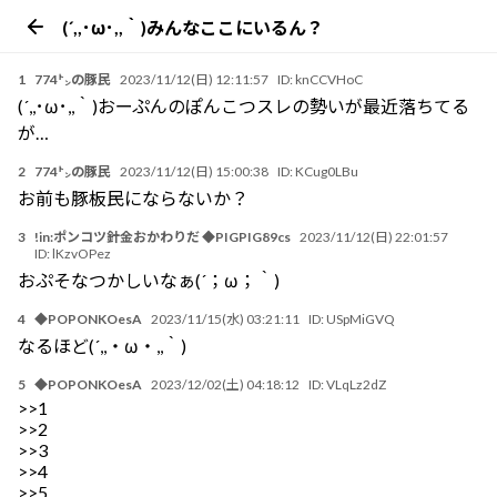
(´,,･ω･,,｀)みんなここにいるん？
1
774㌧の豚民
2023/11/12(日) 12:11:57
ID:
knCCVHoC
(´,,･ω･,,｀)おーぷんのぽんこつスレの勢いが最近落ちてる
が…
2
774㌧の豚民
2023/11/12(日) 15:00:38
ID:
KCug0LBu
お前も豚板民にならないか？
3
!in:ポンコツ針金おかわりだ ◆PIGPIG89cs
2023/11/12(日) 22:01:57
ID:
lKzvOPez
おぷそなつかしいなぁ(´；ω；｀)
4
◆POPONKOesA
2023/11/15(水) 03:21:11
ID:
USpMiGVQ
なるほど(´,,・ω・,,｀)
5
◆POPONKOesA
2023/12/02(土) 04:18:12
ID:
VLqLz2dZ
>>1
>>2
>>3
>>4
>>5