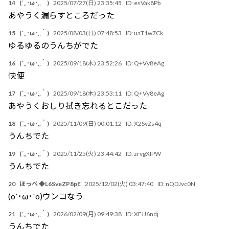
14
(´,,･ω･,,｀)
2025/07/27(日) 23:35:45
ID:
esVak8Pb
あやうく漏らすところだった
15
(´,,･ω･,,｀)
2025/08/03(日) 07:48:53
ID:
uaT1w7Ck
ゆるゆるのうんちがでた
16
(´,,･ω･,,｀)
2025/09/18(木) 23:52:26
ID:
Q+Vy8eAg
快便
17
(´,,･ω･,,｀)
2025/09/18(木) 23:53:11
ID:
Q+Vy8eAg
あやうくおしり拭き忘れるとこだった
18
(´,,･ω･,,｀)
2025/11/09(日) 00:01:12
ID:
X2SvZs4q
うんちでた
19
(´,,･ω･,,｀)
2025/11/25(火) 23:44:42
ID:
zrvgXIPW
うんちでた
20
ほっぺ ◆L6SveZP8pE
2025/12/02(火) 03:47:40
ID:
nQDJvc0N
(o´･ω･`o)ウンコなう
21
(´,,･ω･,,｀)
2026/02/09(月) 09:49:38
ID:
XFJJ6ndj
うんちでた