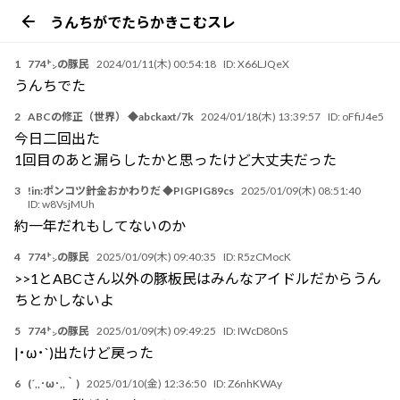
うんちがでたらかきこむスレ
1
774㌧の豚民
2024/01/11(木) 00:54:18
ID:
X66LJQeX
うんちでた
2
ABCの修正（世界） ◆abckaxt/7k
2024/01/18(木) 13:39:57
ID:
oFfiJ4e5
今日二回出た
1回目のあと漏らしたかと思ったけど大丈夫だった
3
!in:ポンコツ針金おかわりだ ◆PIGPIG89cs
2025/01/09(木) 08:51:40
ID:
w8VsjMUh
約一年だれもしてないのか
4
774㌧の豚民
2025/01/09(木) 09:40:35
ID:
R5zCMocK
>>1とABCさん以外の豚板民はみんなアイドルだからうん
ちとかしないよ
5
774㌧の豚民
2025/01/09(木) 09:49:25
ID:
IWcD80nS
|･ω･`)出たけど戻った
6
(´,,･ω･,,｀)
2025/01/10(金) 12:36:50
ID:
Z6nhKWAy