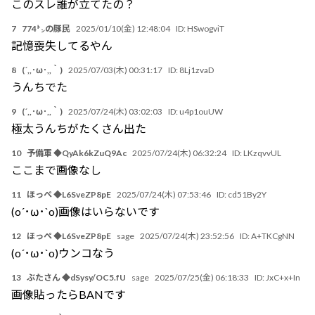
このスレ誰が立てたの？
7
774㌧の豚民
2025/01/10(金) 12:48:04
ID:
HSwogviT
記憶喪失してるやん
8
(´,,･ω･,,｀)
2025/07/03(木) 00:31:17
ID:
8Lj1zvaD
うんちでた
9
(´,,･ω･,,｀)
2025/07/24(木) 03:02:03
ID:
u4p1ouUW
極太うんちがたくさん出た
10
予備軍 ◆QyAk6kZuQ9Ac
2025/07/24(木) 06:32:24
ID:
LKzqvvUL
ここまで画像なし
11
ほっぺ ◆L6SveZP8pE
2025/07/24(木) 07:53:46
ID:
cd51By2Y
(o´･ω･`o)画像はいらないです
12
ほっぺ ◆L6SveZP8pE
sage
2025/07/24(木) 23:52:56
ID:
A+TKCgNN
(o´･ω･`o)ウンコなう
13
ぶたさん ◆dSysy/OC5.fU
sage
2025/07/25(金) 06:18:33
ID:
JxC+x+In
画像貼ったらBANです