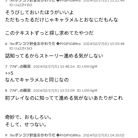
5
!in:ポンコツ針金おかわりだ ◆PIGPIG89cs
2024/02/27(火) 13:22:44
ID:
Ua2ZH1k3
そうびしておいたほうがいいよ
ただもったるだけじゃキャラメルとおなじだもんな
このテキストずっと探し求めてたやつだ
6
!in:ポンコツ針金おかわりだ ◆PIGPIG89cs
2024/02/27(火) 13:30:48
ID:
Ua2ZH1k3
話知ってるからストーリー進める気がしない
7
774㌧の豚民
2024/02/27(火) 13:48:26
ID:
USYr0g9f
>>5
なんでキャラメルと同じなの
8
774㌧の豚民
2024/02/27(火) 13:53:09
ID:
USYr0g9f
初プレイなのに知ってて進める気がないあたりがこれ
奇妙で、おもしろい。
そして、せつない。
9
!in:ポンコツ針金おかわりだ ◆PIGPIG89cs
2024/02/27(火) 14:10:02