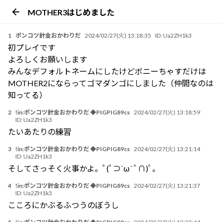
MOTHER3はじめました
1
ポンコツ針金おかわりだ
2024/02/27(火) 13:18:35
ID:
Ua2ZH1k3
初プレイです
よろしくお願いします
みんなデフォルトネームにしたけどボニーちゃすだけは
MOTHER2にならってゴマダンゴにしました（仲間なのは
知ってる）
2
!in:ポンコツ針金おかわりだ ◆PIGPIG89cs
2024/02/27(火) 13:18:59
ID:
Ua2ZH1k3
たいあたりの練習
3
!in:ポンコツ針金おかわりだ ◆PIGPIG89cs
2024/02/27(火) 13:21:14
ID:
Ua2ZH1k3
そしてさっそく火事かよ。ﾟ(ﾟ⊃`ω´ ﾟ∩)ﾟ。
4
!in:ポンコツ針金おかわりだ ◆PIGPIG89cs
2024/02/27(火) 13:21:37
ID:
Ua2ZH1k3
こころにかぶるふつうのぼうし