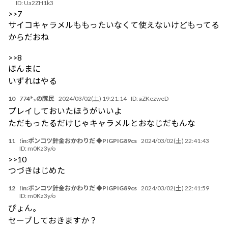
ID:
Ua2ZH1k3
>>7
サイコキャラメルももったいなくて使えないけどもってる
からだおね
>>8
ほんまに
いずれはやる
10
774㌧の豚民
2024/03/02(土) 19:21:14
ID:
aZKezweD
プレイしておいたほうがいいよ
ただもったるだけじゃキャラメルとおなじだもんな
11
!in:ポンコツ針金おかわりだ ◆PIGPIG89cs
2024/03/02(土) 22:41:43
ID:
m0Kz3y/o
>>10
つづきはじめた
12
!in:ポンコツ針金おかわりだ ◆PIGPIG89cs
2024/03/02(土) 22:41:59
ID:
m0Kz3y/o
ぴょん。
セーブしておきますか？