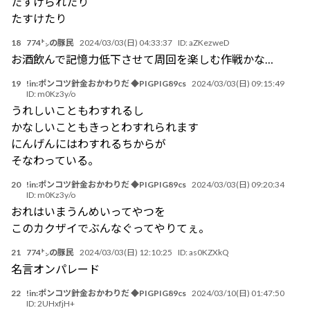
たすけられたり
たすけたり
18
774㌧の豚民
2024/03/03(日) 04:33:37
ID:
aZKezweD
お酒飲んで記憶力低下させて周回を楽しむ作戦かな…
19
!in:ポンコツ針金おかわりだ ◆PIGPIG89cs
2024/03/03(日) 09:15:49
ID:
m0Kz3y/o
うれしいこともわすれるし
かなしいこともきっとわすれられます
にんげんにはわすれるちからが
そなわっている。
20
!in:ポンコツ針金おかわりだ ◆PIGPIG89cs
2024/03/03(日) 09:20:34
ID:
m0Kz3y/o
おれはいまうんめいってやつを
このカクザイでぶんなぐってやりてぇ。
21
774㌧の豚民
2024/03/03(日) 12:10:25
ID:
as0KZXkQ
名言オンパレード
22
!in:ポンコツ針金おかわりだ ◆PIGPIG89cs
2024/03/10(日) 01:47:50
ID:
2UHxfjH+