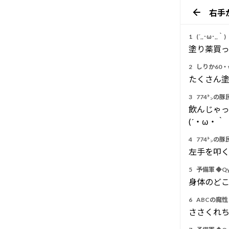
右手
1
(´,,･ω･,,｀)
塗り薬買
2
しりか60・w・
たくさん
3
774㌧の豚
飲んじゃっ
(´・ω・｀
4
774㌧の豚
左手を叩
5
予備軍 ◆Qy
身体のどこ
6
ABCの魔性 
ささくれ