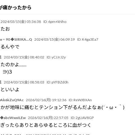
が痛かったから
2024/03/15(金) 05:36:38
ID:
6pm+kNho
ったお
90 ◆SIRIKA...Q
2024/03/15(金) 06:09:19
ID:
K4ga3Ea7
塗るんやで
民
2024/03/15(金) 08:40:02
ID:
yCJJrJ2y
たのかよ……
 ∋)З
民
2024/03/15(金) 08:58:03
ID:
pYFBZd0h
くといいよ
Ak6kZuQ9Ac
2026/02/16(月) 19:12:36
ID:
ReWJBXAn
かが地味に痛むとテンション下がるんだよなぁ(´・ω・｀)
◆abcWwxILEw
2026/02/16(月) 22:57:05
ID:
2gUAV8GP
ちぎったらありとあらゆるところに血がつく