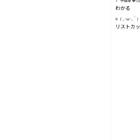
7
予備軍 ◆Qy
わかる
8
(´,,･ω･,,｀)
リストカ