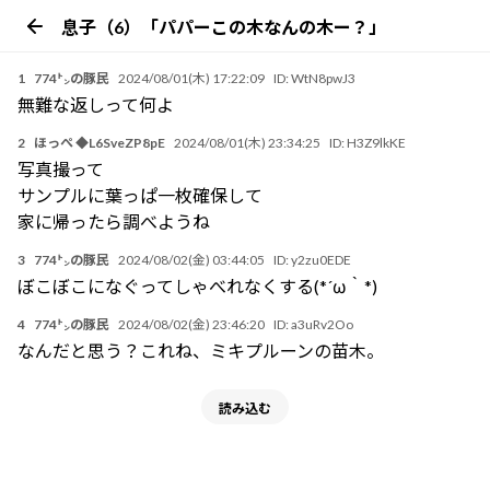
息子（6）「パパーこの木なんの木ー？」
1
774㌧の豚民
2024/08/01(木) 17:22:09
ID:
WtN8pwJ3
無難な返しって何よ
2
ほっぺ ◆L6SveZP8pE
2024/08/01(木) 23:34:25
ID:
H3Z9lkKE
写真撮って
サンプルに葉っぱ一枚確保して
家に帰ったら調べようね
3
774㌧の豚民
2024/08/02(金) 03:44:05
ID:
y2zu0EDE
ぼこぼこになぐってしゃべれなくする(*´ω｀*)
4
774㌧の豚民
2024/08/02(金) 23:46:20
ID:
a3uRv2Oo
なんだと思う？これね、ミキプルーンの苗木。
読み込む