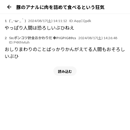
豚のアナルに肉を詰めて食べるという狂気
1
(´,,･ω･,,｀)
2024/08/17(土) 14:11:12
ID:
AqqCQpdk
やっぱり人間は恐ろしいぶひねえ
2
!in:ポンコツ針金おかわりだ ◆PIGPIG89cs
2024/08/17(土) 14:26:48
ID:
P4XNvtuh
おしりまわりのことばっかりかんがえてる人間もおそろし
いぶひ
読み込む