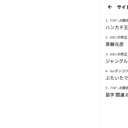
サイ
1
774㌧の豚
ハンカチ王
2
ABCの修正（
斎藤元彦
3
ABCの修正（
ジャング
4
!in:ポンコ
ぶたいた
5
774㌧の豚
苗字 間違え