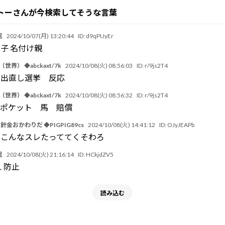
トーさんが今検索してそうな言葉
民
2024/10/07(月) 13:20:44
ID:
d9qPUyEr
子 名付け親
世界） ◆abckaxt/7k
2024/10/08(火) 08:56:03
ID:
r/9js2T4
 出直し選挙 反応
世界） ◆abckaxt/7k
2024/10/08(火) 08:56:32
ID:
r/9js2T4
ルポケット 馬 賠償
ツ針金おかわりだ ◆PIGPIG89cs
2024/10/08(火) 14:41:12
ID:
OJyJEAPb
でこんなスレたっててくそわろ
民
2024/10/08(火) 21:16:14
ID:
HCkjdZV5
 防止
読み込む