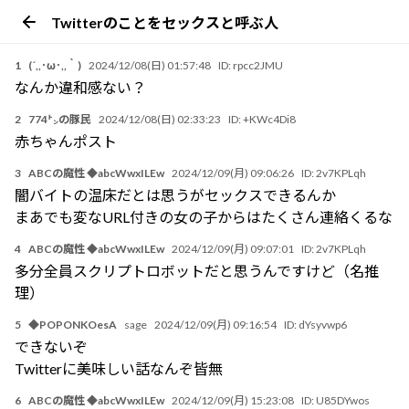
Twitterのことをセックスと呼ぶ人
1
(´,,･ω･,,｀)
2024/12/08(日) 01:57:48
ID:
rpcc2JMU
なんか違和感ない？
2
774㌧の豚民
2024/12/08(日) 02:33:23
ID:
+KWc4Di8
赤ちゃんポスト
3
ABCの魔性 ◆abcWwxILEw
2024/12/09(月) 09:06:26
ID:
2v7KPLqh
闇バイトの温床だとは思うがセックスできるんか
まあでも変なURL付きの女の子からはたくさん連絡くるな
4
ABCの魔性 ◆abcWwxILEw
2024/12/09(月) 09:07:01
ID:
2v7KPLqh
多分全員スクリプトロボットだと思うんですけど（名推
理）
5
◆POPONKOesA
sage
2024/12/09(月) 09:16:54
ID:
dYsyvwp6
できないぞ
Twitterに美味しい話なんぞ皆無
6
ABCの魔性 ◆abcWwxILEw
2024/12/09(月) 15:23:08
ID:
U85DYwos