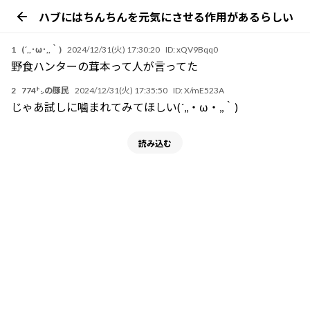
ハブにはちんちんを元気にさせる作用があるらしい
1
(´,,･ω･,,｀)
2024/12/31(火) 17:30:20
ID:
xQV9Bqq0
野食ハンターの茸本って人が言ってた
2
774㌧の豚民
2024/12/31(火) 17:35:50
ID:
X/mE523A
じゃあ試しに噛まれてみてほしい(´,,・ω・,,｀)
読み込む