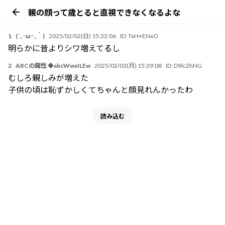
親の顔って歳とると直視できなくなるよな
1
(´,,･ω･,,｀)
2025/02/02(日) 15:32:06
ID:
TxH+ENxO
明らかに昔よりシワ増えてるし
2
ABCの魔性 ◆abcWwxILEw
2025/02/03(月) 15:39:08
ID:
D9lc2hNG
むしろ親しみが増えた
子供の頃は恥ずかしくてちゃんと顔見れんかったわ
読み込む