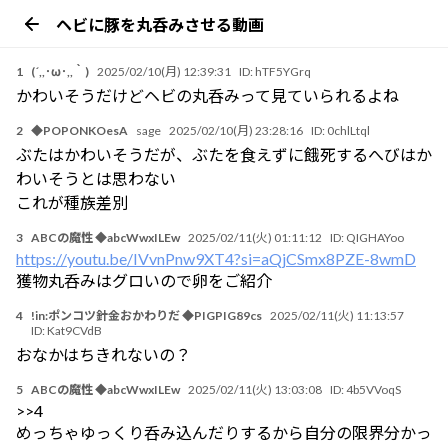
ヘビに豚を丸呑みさせる動画
1
(´,,･ω･,,｀)
2025/02/10(月) 12:39:31
ID:
hTF5YGrq
かわいそうだけどヘビの丸呑みって見ていられるよね
2
◆POPONKOesA
sage
2025/02/10(月) 23:28:16
ID:
0chlLtql
ぶたはかわいそうだが、ぶたを食えずに餓死するへびはか
わいそうとは思わない
これが種族差別
3
ABCの魔性 ◆abcWwxILEw
2025/02/11(火) 01:11:12
ID:
QIGHAYoo
https://youtu.be/IVvnPnw9XT4?si=aQjCSmx8PZE-8wmD
獲物丸呑みはグロいので卵をご紹介
4
!in:ポンコツ針金おかわりだ ◆PIGPIG89cs
2025/02/11(火) 11:13:57
ID:
Kat9CVdB
おなかはちきれないの？
5
ABCの魔性 ◆abcWwxILEw
2025/02/11(火) 13:03:08
ID:
4b5VVoqS
>>4
めっちゃゆっくり呑み込んだりするから自分の限界分かっ