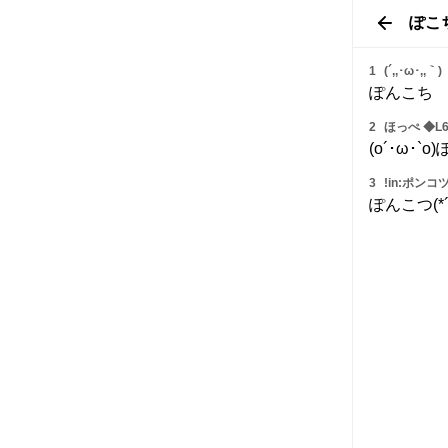
ぽこ
1
(´,,･ω･,,｀)
ぽんこち
2
ほっぺ ◆L6
(o´･ω･`
3
!in:ポンコ
ぽんこつ(*´