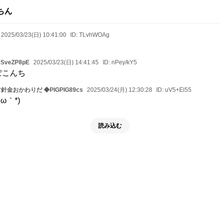
ちん
2025/03/23(日) 10:41:00
ID:
TLvhWOAg
SveZP8pE
2025/03/23(日) 14:41:45
ID:
nPey/kY5
o)ぽこんち
ツ針金おかわりだ ◆PIGPIG89cs
2025/03/24(月) 12:30:28
ID:
uV5+El55
ω｀*)
読み込む