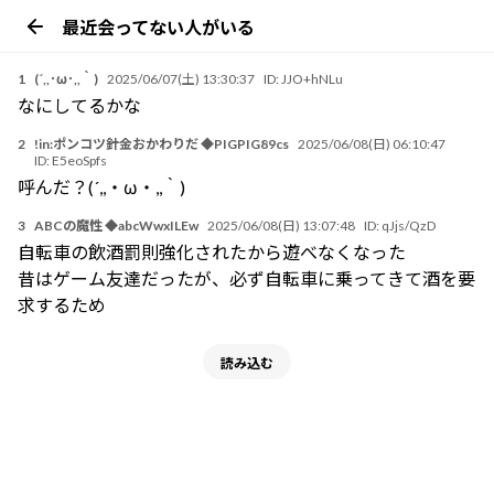
最近会ってない人がいる
1
(´,,･ω･,,｀)
2025/06/07(土) 13:30:37
ID:
JJO+hNLu
なにしてるかな
2
!in:ポンコツ針金おかわりだ ◆PIGPIG89cs
2025/06/08(日) 06:10:47
ID:
E5eoSpfs
呼んだ？(´,,・ω・,,｀)
3
ABCの魔性 ◆abcWwxILEw
2025/06/08(日) 13:07:48
ID:
qJjs/QzD
自転車の飲酒罰則強化されたから遊べなくなった
昔はゲーム友達だったが、必ず自転車に乗ってきて酒を要
求するため
読み込む