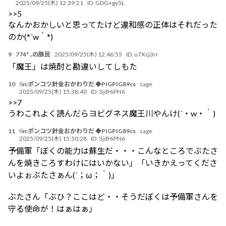
2025/09/25(木) 12:39:21
ID:
GDG+gy5L
>>5
なんかおかしいと思ってたけど違和感の正体はそれだった
のか(*´w｀*)
9
774㌧の豚民
2025/09/25(木) 12:46:55
ID:
u7Xcj3rr
「魔王」は焼酎と勘違いしてしもた
10
!in:ポンコツ針金おかわりだ ◆PIGPIG89cs
sage
2025/09/25(木) 15:38:40
ID:
3jdHiPN6
>>7
うわこれよく読んだらヨビグネス魔王川やんけ(´・w・｀)
11
!in:ポンコツ針金おかわりだ ◆PIGPIG89cs
sage
2025/09/25(木) 15:50:28
ID:
3jdHiPN6
予備軍「ぼくの能力は蘇生だ・・・こんなところでぶたさ
んを焼きころすわけにはいかない」「いきかえってくださ
いよぉぶたさぁん(´；ω；｀)」
ぶたさん「ぶひ？ここはど・・そうだぼくは予備軍さんを
守る使命が！はぁはぁ」