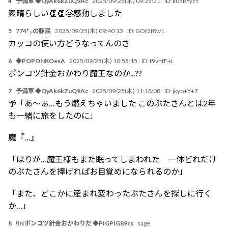
4
予備軍 ◆QyAk6kZuQ9Ac
2025/09/25(木) 09:25:21
ID:
k0dRYycY
素晴らしい👏👏😢感動しました
5
774㌧の豚民
2025/09/25(木) 09:40:13
ID:
GOf2f8w1
カッコの使い方どうなってんのさ
6
◆POPONKOesA
2025/09/25(木) 10:55:15
ID:
t9vnfF+L
ポンコツ針金おかわり魔王なのか...??
7
予備軍 ◆QyAk6kZuQ9Ac
2025/09/25(木) 11:18:08
ID:
jkyo+Y+7
予「あ～ぁ…もう燃えちゃいました このぶたさんとは2年
も一緒に旅をしたのに」
魔『…』
「はりが…魔王様もまた眠ってしまわれた 一体どれだけ
のぶたさんを捧げればお目覚めになられるのか」
「また、どこかに産まれ変わったぶたさんを探しに行く
か…」
8
!in:ポンコツ針金おかわりだ ◆PIGPIG89cs
sage