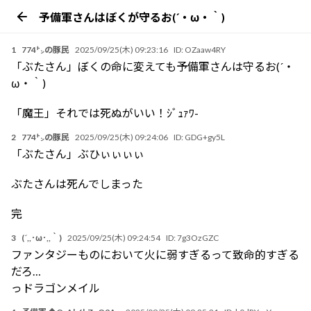
予備軍さんはぼくが守るお(´・ω・｀)
1
774㌧の豚民
2025/09/25(木) 09:23:16
ID:
OZaaw4RY
「ぶたさん」ぼくの命に変えても予備軍さんは守るお(´・
ω・｀)
「魔王」それでは死ぬがいい！ｼﾞｭｧﾜ-
2
774㌧の豚民
2025/09/25(木) 09:24:06
ID:
GDG+gy5L
「ぶたさん」ぶひぃぃぃぃ
ぶたさんは死んでしまった
完
3
(´,,･ω･,,｀)
2025/09/25(木) 09:24:54
ID:
7g3OzGZC
ファンタジーものにおいて火に弱すぎるって致命的すぎる
だろ…
っドラゴンメイル