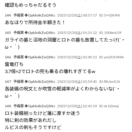
確認もめっちゃだるそう
144
予備軍 ◆QyAk6kZuQ9Ac
2025/12/20(土) 00:57:17
ID:
5+YjXHHt
あなほりで所持金半額きた！
145
予備軍 ◆QyAk6kZuQ9Ac
2025/12/20(土) 01:31:12
ID:
1006mLOf
ガライの墓と沼地の洞窟とロトの墓も放置してたっけ(´・
ω・｀)
146
予備軍 ◆QyAk6kZuQ9Ac
2025/12/20(土) 01:45:11
ID:
ymZCKVMA
雷竜打ち
3.7倍×2でロトの兜も乗るの壊れすぎてるw
147
予備軍 ◆QyAk6kZuQ9Ac
2025/12/20(土) 01:59:45
ID:
fRUevO1t
各装備の呪文とか吹雪の軽減率がよくわからないな(´・
ω・｀)
148
予備軍 ◆QyAk6kZuQ9Ac
2025/12/20(土) 22:41:19
ID:
6r1dJewj
ロト装備揃ったけど誰に渡すか迷う
特に剣の効果があれだし
ルビスの剣もそうですけど