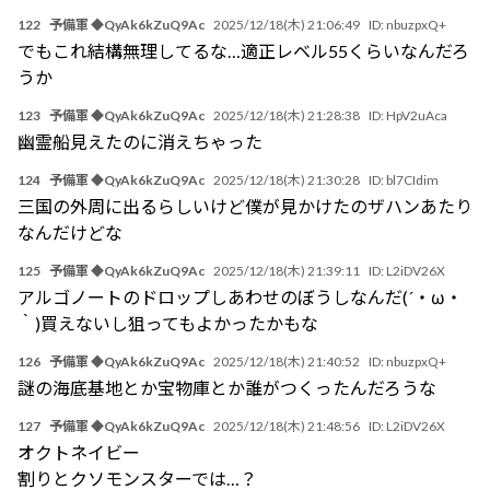
122
予備軍 ◆QyAk6kZuQ9Ac
2025/12/18(木) 21:06:49
ID:
nbuzpxQ+
でもこれ結構無理してるな…適正レベル55くらいなんだろ
うか
123
予備軍 ◆QyAk6kZuQ9Ac
2025/12/18(木) 21:28:38
ID:
HpV2uAca
幽霊船見えたのに消えちゃった
124
予備軍 ◆QyAk6kZuQ9Ac
2025/12/18(木) 21:30:28
ID:
bl7CIdim
三国の外周に出るらしいけど僕が見かけたのザハンあたり
なんだけどな
125
予備軍 ◆QyAk6kZuQ9Ac
2025/12/18(木) 21:39:11
ID:
L2iDV26X
アルゴノートのドロップしあわせのぼうしなんだ(´・ω・
｀)買えないし狙ってもよかったかもな
126
予備軍 ◆QyAk6kZuQ9Ac
2025/12/18(木) 21:40:52
ID:
nbuzpxQ+
謎の海底基地とか宝物庫とか誰がつくったんだろうな
127
予備軍 ◆QyAk6kZuQ9Ac
2025/12/18(木) 21:48:56
ID:
L2iDV26X
オクトネイビー
割りとクソモンスターでは…？