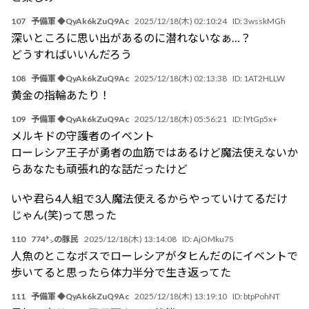
107
予備軍 ◆QyAk6kZuQ9Ac
2025/12/18(木) 02:10:24
ID:
3wsskMGh
深いところに思い出があるのに潜れないなぁ…？
どうすればいいんだろう
108
予備軍 ◆QyAk6kZuQ9Ac
2025/12/18(木) 02:13:38
ID:
1AT2HLLW
黄金の指輪あたり！
109
予備軍 ◆QyAk6kZuQ9Ac
2025/12/18(木) 05:56:21
ID:
lYtGp5x+
メルキドの守護者のイベント
ローレシア王子が勇者の血筋ではあるけど魔法使えないか
らあなたも頑張れ的な話だったけど
いや君ら4人組で3人魔法使えるからやっていけてるだけ
じゃん(笑)って思った
110
774㌧の豚民
2025/12/18(木) 13:14:08
ID:
AjOMku7S
人魚のとこなボスでローレシアがタヒんだのにイベントで
歩いてると思ったら体力半分で生き返ってた
111
予備軍 ◆QyAk6kZuQ9Ac
2025/12/18(木) 13:19:10
ID:
btpPohNT