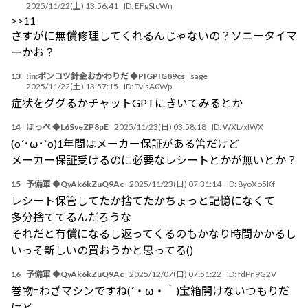
2025/11/22(土) 13:56:41
ID:
EFgStcWn
>>11
さすがに無償修理してくれるんじゃないの？ソニータイマ
ーかお？
13
!in:ポンコツ針金おかわりだ ◆PIGPIG89cs
sage
2025/11/22(土) 13:57:15
ID:
TvisA0Wp
症状をググるかチャットGPTにきいてみるとか
14
ほっぺ ◆L6SveZP8pE
2025/11/23(日) 03:58:18
ID:
WXL/xIWX
(o´･ω･`o)1年間はメーカー保証がある筈だけど
メーカー保証受けるのに必要なレシートとかが無いとか？
15
予備軍 ◆QyAk6kZuQ9Ac
2025/11/23(日) 07:31:14
ID:
8yoXo5Kf
レシート保管してたか捨てたかちょっと記憶になくて
多分捨ててるんだろうな
それだと有償になるし返ってくるのもかなり時間かかるし
いっそ新しいの買おうかと思ってる()
16
予備軍 ◆QyAk6kZuQ9Ac
2025/12/07(日) 07:51:22
ID:
fdPn9G2V
巻物=わざマシンですね(´・ω・｀)宝箱開けないつもりだ
けど