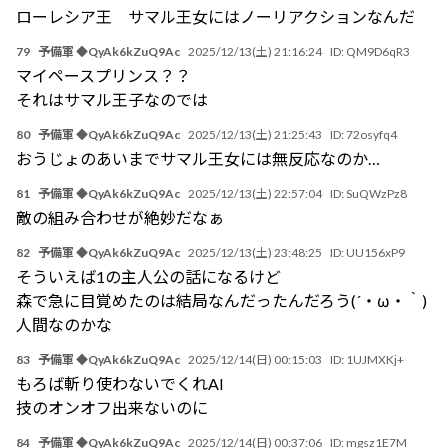
ローレシア王 サマル王女にはノーリアクションなんだ
79
予備軍 ◆QyAk6kZuQ9Ac
2025/12/13(土) 21:16:24
ID:
QM9D6qR3
マイペースプリンス？？
それはサマル王子なのでは
80
予備軍 ◆QyAk6kZuQ9Ac
2025/12/13(土) 21:25:43
ID:
72osyfq4
おうじょのあいまでサマル王女には無反応なのか…
81
予備軍 ◆QyAk6kZuQ9Ac
2025/12/13(土) 22:57:04
ID:
SuQWzPz8
敵の組み合わせが絶妙だなぁ
82
予備軍 ◆QyAk6kZuQ9Ac
2025/12/13(土) 23:48:25
ID:
UU156xP9
そういえば1の主人公の話になるけど
森で急に目覚めたのは結局なんだったんだろう(´・ω・｀)
人間なのかな
83
予備軍 ◆QyAk6kZuQ9Ac
2025/12/14(日) 00:15:03
ID:
1UJMXKj+
もろば斬り使わないでくれAI
技のオンオフ出来ないのに
84
予備軍 ◆QyAk6kZuQ9Ac
2025/12/14(日) 00:37:06
ID:
mgsz1E7M