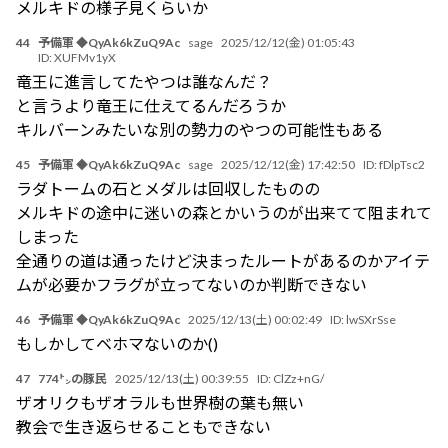
メルキドの様子見くらいか
44
予備軍 ◆QyAk6kZuQ9Ac
sage
2025/12/12(金) 01:05:43
ID:
XUFMv1yX
竜王に進言してたやつは誰なんだ？
と言うより竜王に仕えてるんだろうか
キルバーンみたいな別の勢力のやつの可能性もある
45
予備軍 ◆QyAk6kZuQ9Ac
sage
2025/12/12(金) 17:42:50
ID:
fDlpTsc2
ラダトームの石とメダルは回収したものの
メルキドの途中に迷いの森とかいうのが出来てて阻まれて
しまった
全通りの道は通ったけど決まったルートがあるのかアイテ
ムが必要かフラグが立ってないのか判断できない
46
予備軍 ◆QyAk6kZuQ9Ac
2025/12/13(土) 00:02:49
ID:
lwSXrSse
もしかしてベホマないのか()
47
774㌧の豚民
2025/12/13(土) 00:39:55
ID:
ClZz+nG/
ザオリクもザオラルも世界樹の葉も無い
教会で生き返らせることもできない