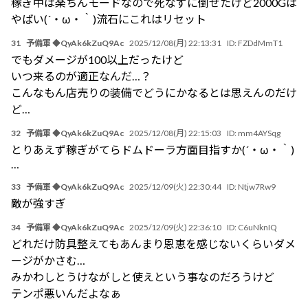
稼ぎ中は楽ちんモードなので死なずに倒せたけど2000Gは
やばい(´・ω・｀)流石にこれはリセット
31
予備軍 ◆QyAk6kZuQ9Ac
2025/12/08(月) 22:13:31
ID:
FZDdMmT1
でもダメージが100以上だったけど
いつ来るのが適正なんだ…？
こんなもん店売りの装備でどうにかなるとは思えんのだけ
ど…
32
予備軍 ◆QyAk6kZuQ9Ac
2025/12/08(月) 22:15:03
ID:
mm4AYSqg
とりあえず稼ぎがてらドムドーラ方面目指すか(´・ω・｀)
…
33
予備軍 ◆QyAk6kZuQ9Ac
2025/12/09(火) 22:30:44
ID:
Ntjw7Rw9
敵が強すぎ
34
予備軍 ◆QyAk6kZuQ9Ac
2025/12/09(火) 22:36:10
ID:
C6uNknIQ
どれだけ防具整えてもあんまり恩恵を感じないくらいダメ
ージがかさむ…
みかわしとうけながしと使えという事なのだろうけど
テンポ悪いんだよなぁ