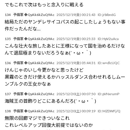
でもこれで次はもっと念入りに戦える
134
予備軍 ◆QyAk6kZuQ9Ac
2025/12/19(金) 00:21:43
ID:
jrbIbn6G
結局ただのヤンデレサイコパスの起こしたしょうもない事
件だったんだな…
135
予備軍 ◆QyAk6kZuQ9Ac
2025/12/19(金) 00:25:33
ID:
HpV2uAca
こんな壮大な旅したあとに王様になって国を治めるだけな
んて退屈極まりないだろうなぁ(´・ω・｀)
136
予備軍 ◆QyAk6kZuQ9Ac
2025/12/19(金) 05:44:31
ID:
w+dlcUQC
けんじゃのいし今更かなと思ったけど
黒霧のときだけ使えるかハッスルダンス合わせれるしムー
ンブルクの王女かなぁ
137
予備軍 ◆QyAk6kZuQ9Ac
2025/12/20(土) 00:07:50
ID:
pVNxrumP
海賊王の首飾りどこにあるんだろ(´・ω・｀)
138
予備軍 ◆QyAk6kZuQ9Ac
2025/12/20(土) 00:09:19
ID:
MZDWFj/Q
無限の回廊マジできついなこれ
これレベルアップ回復大前提ではないのか