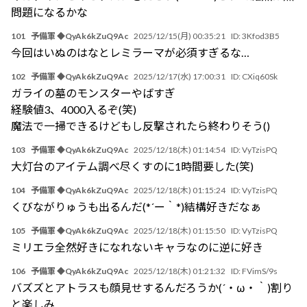
問題になるかな
101
予備軍 ◆QyAk6kZuQ9Ac
2025/12/15(月) 00:35:21
ID:
3Kfod3B5
今回はいぬのはなとレミラーマが必須すぎるな…
102
予備軍 ◆QyAk6kZuQ9Ac
2025/12/17(水) 17:00:31
ID:
CXiq60Sk
ガライの墓のモンスターやばすぎ
経験値3、4000入るぞ(笑)
魔法で一掃できるけどもし反撃されたら終わりそう()
103
予備軍 ◆QyAk6kZuQ9Ac
2025/12/18(木) 01:14:54
ID:
VyTzisPQ
大灯台のアイテム調べ尽くすのに1時間要した(笑)
104
予備軍 ◆QyAk6kZuQ9Ac
2025/12/18(木) 01:15:24
ID:
VyTzisPQ
くびながりゅうも出るんだ(*´ー｀*)結構好きだなぁ
105
予備軍 ◆QyAk6kZuQ9Ac
2025/12/18(木) 01:15:50
ID:
VyTzisPQ
ミリエラ全然好きになれないキャラなのに逆に好き
106
予備軍 ◆QyAk6kZuQ9Ac
2025/12/18(木) 01:21:32
ID:
FVimS/9s
バズズとアトラスも顔見せするんだろうか(´・ω・｀)割り
と楽しみ