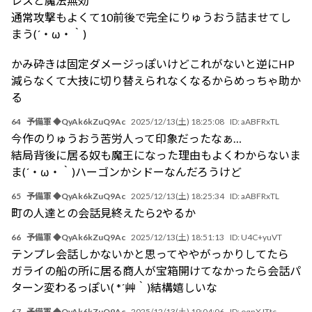
レスと魔法無効
通常攻撃もよくて10前後で完全にりゅうおう詰ませてし
まう(´・ω・｀)
かみ砕きは固定ダメージっぽいけどこれがないと逆にHP
減らなくて大技に切り替えられなくなるからめっちゃ助か
る
64
予備軍 ◆QyAk6kZuQ9Ac
2025/12/13(土) 18:25:08
ID:
aABFRxTL
今作のりゅうおう苦労人って印象だったなぁ…
結局背後に居る奴も魔王になった理由もよくわからないま
ま(´・ω・｀)ハーゴンかシドーなんだろうけど
65
予備軍 ◆QyAk6kZuQ9Ac
2025/12/13(土) 18:25:34
ID:
aABFRxTL
町の人達との会話見終えたら2やるか
66
予備軍 ◆QyAk6kZuQ9Ac
2025/12/13(土) 18:51:13
ID:
U4C+yuVT
テンプレ会話しかないかと思ってややがっかりしてたら
ガライの船の所に居る商人が宝箱開けてなかったら会話パ
ターン変わるっぽい( *´艸｀)結構嬉しいな
67
予備軍 ◆QyAk6kZuQ9Ac
2025/12/13(土) 19:04:06
ID:
oqnXJTtc