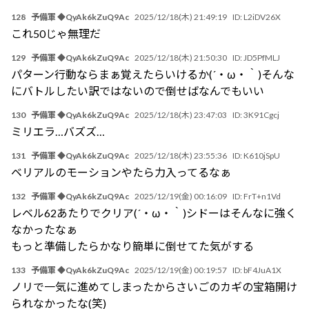
128
予備軍 ◆QyAk6kZuQ9Ac
2025/12/18(木) 21:49:19
ID:
L2iDV26X
これ50じゃ無理だ
129
予備軍 ◆QyAk6kZuQ9Ac
2025/12/18(木) 21:50:30
ID:
JD5PfMLJ
パターン行動ならまぁ覚えたらいけるか(´・ω・｀)そんな
にバトルしたい訳ではないので倒せばなんでもいい
130
予備軍 ◆QyAk6kZuQ9Ac
2025/12/18(木) 23:47:03
ID:
3K91Cgcj
ミリエラ…バズズ…
131
予備軍 ◆QyAk6kZuQ9Ac
2025/12/18(木) 23:55:36
ID:
K610jSpU
ベリアルのモーションやたら力入ってるなぁ
132
予備軍 ◆QyAk6kZuQ9Ac
2025/12/19(金) 00:16:09
ID:
FrT+n1Vd
レベル62あたりでクリア(´・ω・｀)シドーはそんなに強く
なかったなぁ
もっと準備したらかなり簡単に倒せてた気がする
133
予備軍 ◆QyAk6kZuQ9Ac
2025/12/19(金) 00:19:57
ID:
bF4JuA1X
ノリで一気に進めてしまったからさいごのカギの宝箱開け
られなかったな(笑)