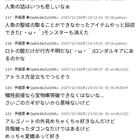
人魚の話はいつも悲しいなぁ
117
予備軍 ◆QyAk6kZuQ9Ac
2025/12/18(木) 20:12:26
ID:
DLqettam
人魚の聖域の取ることができなかったアイテムやっと回収
できた(´・ω・｀)モンスターも消えた
118
予備軍 ◆QyAk6kZuQ9Ac
2025/12/18(木) 20:14:55
ID:
DLqettam
ロトの鎧だけが行方不明だな(´・ω・｀)ロンダルキアにあ
るのかな
119
予備軍 ◆QyAk6kZuQ9Ac
2025/12/18(木) 20:48:07
ID:
w+dlcUQC
アトラス方足立ちでつらそう
120
予備軍 ◆QyAk6kZuQ9Ac
2025/12/18(木) 20:50:10
ID:
9n7BZD/H
犠牲前提なら宝物庫突破できなくはないな…
さいごのカギがないから意味ないけど
121
予備軍 ◆QyAk6kZuQ9Ac
2025/12/18(木) 21:05:06
ID:
w+dlcUQC
アルゴノートの外見めちゃくちゃ好きなんだけど
貝殻被ったダゴンなだけではあるけど
めっちゃ愛嬌あって好き