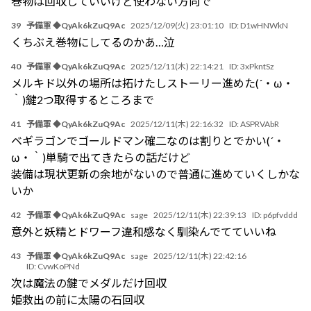
巻物は回収していいけど使わない方向で
39
予備軍 ◆QyAk6kZuQ9Ac
2025/12/09(火) 23:01:10
ID:
D1wHNWkN
くちぶえ巻物にしてるのかあ…泣
40
予備軍 ◆QyAk6kZuQ9Ac
2025/12/11(木) 22:14:21
ID:
3xPkntSz
メルキド以外の場所は拓けたしストーリー進めた(´・ω・
｀)鍵2つ取得するところまで
41
予備軍 ◆QyAk6kZuQ9Ac
2025/12/11(木) 22:16:32
ID:
ASPRVAbR
ベギラゴンでゴールドマン確二なのは割りとでかい(´・
ω・｀)単騎で出てきたらの話だけど
装備は現状更新の余地がないので普通に進めていくしかな
いか
42
予備軍 ◆QyAk6kZuQ9Ac
sage
2025/12/11(木) 22:39:13
ID:
p6pfvddd
意外と妖精とドワーフ違和感なく馴染んでてていいね
43
予備軍 ◆QyAk6kZuQ9Ac
sage
2025/12/11(木) 22:42:16
ID:
CvwKoPNd
次は魔法の鍵でメダルだけ回収
姫救出の前に太陽の石回収