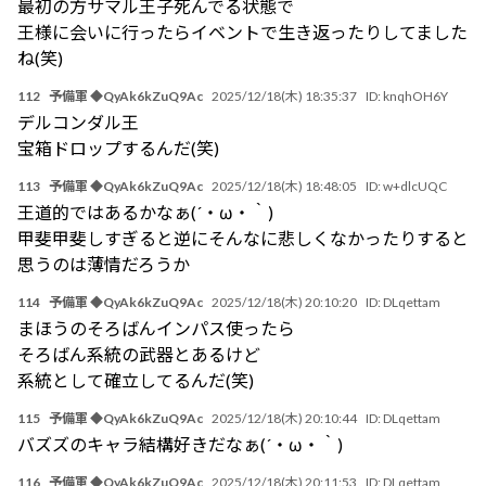
最初の方サマル王子死んでる状態で
王様に会いに行ったらイベントで生き返ったりしてました
ね(笑)
112
予備軍 ◆QyAk6kZuQ9Ac
2025/12/18(木) 18:35:37
ID:
knqhOH6Y
デルコンダル王
宝箱ドロップするんだ(笑)
113
予備軍 ◆QyAk6kZuQ9Ac
2025/12/18(木) 18:48:05
ID:
w+dlcUQC
王道的ではあるかなぁ(´・ω・｀)
甲斐甲斐しすぎると逆にそんなに悲しくなかったりすると
思うのは薄情だろうか
114
予備軍 ◆QyAk6kZuQ9Ac
2025/12/18(木) 20:10:20
ID:
DLqettam
まほうのそろばんインパス使ったら
そろばん系統の武器とあるけど
系統として確立してるんだ(笑)
115
予備軍 ◆QyAk6kZuQ9Ac
2025/12/18(木) 20:10:44
ID:
DLqettam
バズズのキャラ結構好きだなぁ(´・ω・｀)
116
予備軍 ◆QyAk6kZuQ9Ac
2025/12/18(木) 20:11:53
ID:
DLqettam