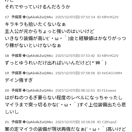
それでやっていけるんだろうか
17
予備軍 ◆QyAk6kZuQ9Ac
2025/12/07(日) 07:53:14
ID:
fdPn9G2V
キラキラも拾いたくないなぁ
主人公が元からちょっと強いのはいいけど
いきなり装備が高い(´・ω・｀)金と経験値はかなりがっつ
り稼がないといけないなぁ
18
予備軍 ◆QyAk6kZuQ9Ac
2025/12/07(日) 07:53:42
ID:
fdPn9G2V
ずっとゆうれいだけ出ればいいんだけど( *´艸｀)
19
予備軍 ◆QyAk6kZuQ9Ac
2025/12/07(日) 07:58:58
ID:
NrEAOsWM
デイン強すぎ
20
予備軍 ◆QyAk6kZuQ9Ac
2025/12/07(日) 08:12:01
ID:
f1Jrywez
はがねのつるぎ要らない程度のレベルになっちゃったし
マイラまで突っ切るかな(´・ω・｀)すぐ上位装備出たら悲
しいし
21
予備軍 ◆QyAk6kZuQ9Ac
2025/12/07(日) 10:18:38
ID:
CZtfspoZ
案の定マイラの装備が現状再強だなぁ(´・ω・｀)高いけど