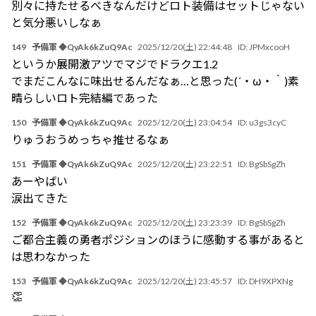
別々に持たせるべきなんだけどロト装備はセットじゃない
と気分悪いしなぁ
149
予備軍 ◆QyAk6kZuQ9Ac
2025/12/20(土) 22:44:48
ID:
JPMxcooH
というか展開激アツでマジでドラクエ1.2
でまだこんなに味出せるんだなぁ…と思った(´・ω・｀)素
晴らしいロト完結編であった
150
予備軍 ◆QyAk6kZuQ9Ac
2025/12/20(土) 23:04:54
ID:
u3gs3cyC
りゅうおうめっちゃ推せるなぁ
151
予備軍 ◆QyAk6kZuQ9Ac
2025/12/20(土) 23:22:51
ID:
BgSbSgZh
あーやばい
涙出てきた
152
予備軍 ◆QyAk6kZuQ9Ac
2025/12/20(土) 23:23:39
ID:
BgSbSgZh
ご都合主義の勇者ポジションのほうに感動する事があると
は思わなかった
153
予備軍 ◆QyAk6kZuQ9Ac
2025/12/20(土) 23:45:57
ID:
DH9XPXNg
👏