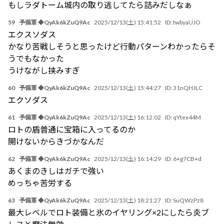
もしラダトーム城内の取り逃してたら詰みだしなぁ
59
予備軍 ◆QyAk6kZuQ9Ac
2025/12/13(土) 15:41:52
ID:
twbyaUJO
エクスソダス
かなり苦戦しそうと思ったけど行動パターンわかったらそ
うでもなかった
うけながし挟みすぎ
60
予備軍 ◆QyAk6kZuQ9Ac
2025/12/13(土) 15:44:27
ID:
31nQHJLC
エクソダス
61
予備軍 ◆QyAk6kZuQ9Ac
2025/12/13(土) 16:12:02
ID:
qYtex44M
ロトの盾普通に宝箱に入ってるのか
開けないからきづかなんだ
62
予備軍 ◆QyAk6kZuQ9Ac
2025/12/13(土) 16:14:29
ID:
6+g7CB+d
あくまのきしはガチで強い
めっちゃ苦労する
63
予備軍 ◆QyAk6kZuQ9Ac
2025/12/13(土) 18:21:27
ID:
SuQWzPz8
最大レベルでロト装備と氷のイヤリング×2にしたら炎ブ