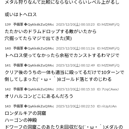
メタル狩りなんて比較にならないくらいレベル上がるし
或いはトヘロス
139
予備軍 ◆QyAk6kZuQ9Ac
2025/12/20(土) 00:10:23
ID:
MZDWFj/Q
たたかいのドラムドロップする敵がいたから
穴掘ってたらマジで出てきた(笑)
140
予備軍 ◆QyAk6kZuQ9Ac
2025/12/20(土) 00:11:26
ID:
MZDWFj/Q
トヘロス使ってなかったら余裕でカンストするわマジで
141
予備軍 ◆QyAk6kZuQ9Ac
2025/12/20(土) 00:12:49
ID:
MZDWFj/Q
クリア後のうちの一体も適当に殴ってるだけで10ターンで
倒してしまった(´・ω・｀)8ゴールド落とすのじわる
142
予備軍 ◆QyAk6kZuQ9Ac
2025/12/20(土) 00:15:10
ID:
7UqCAwxJ
オリハルコンどこにあるんだろう
143
予備軍 ◆QyAk6kZuQ9Ac
2025/12/20(土) 00:22:53
ID:
riUpJUAn
ロンダルキアの洞窟
ハーゴンの神殿
ドワーフの洞窟このあたり未回収だな(´・ω・｀)メダルの