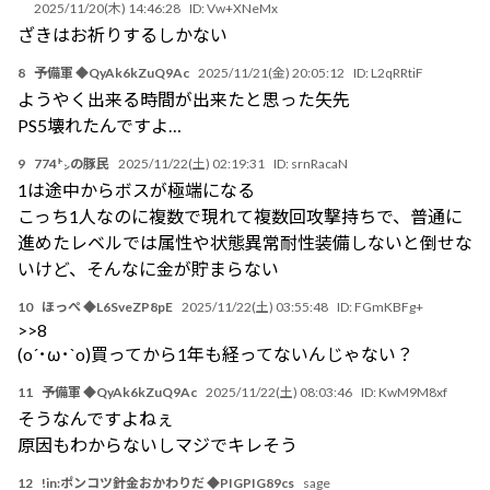
2025/11/20(木) 14:46:28
ID:
Vw+XNeMx
ざきはお祈りするしかない
8
予備軍 ◆QyAk6kZuQ9Ac
2025/11/21(金) 20:05:12
ID:
L2qRRtiF
ようやく出来る時間が出来たと思った矢先
PS5壊れたんですよ…
9
774㌧の豚民
2025/11/22(土) 02:19:31
ID:
srnRacaN
1は途中からボスが極端になる
こっち1人なのに複数で現れて複数回攻撃持ちで、普通に
進めたレベルでは属性や状態異常耐性装備しないと倒せな
いけど、そんなに金が貯まらない
10
ほっぺ ◆L6SveZP8pE
2025/11/22(土) 03:55:48
ID:
FGmKBFg+
>>8
(o´･ω･`o)買ってから1年も経ってないんじゃない？
11
予備軍 ◆QyAk6kZuQ9Ac
2025/11/22(土) 08:03:46
ID:
KwM9M8xf
そうなんですよねぇ
原因もわからないしマジでキレそう
12
!in:ポンコツ針金おかわりだ ◆PIGPIG89cs
sage