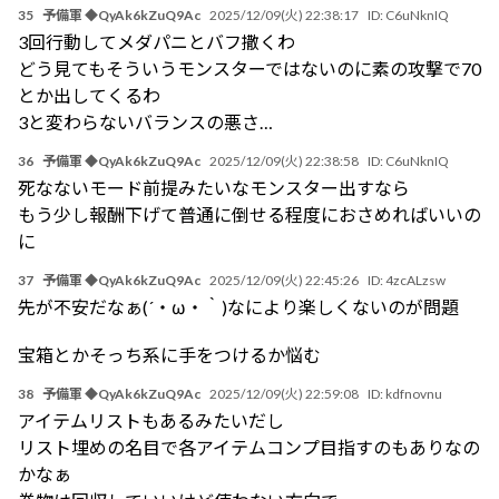
35
予備軍 ◆QyAk6kZuQ9Ac
2025/12/09(火) 22:38:17
ID:
C6uNknIQ
3回行動してメダパニとバフ撒くわ
どう見てもそういうモンスターではないのに素の攻撃で70
とか出してくるわ
3と変わらないバランスの悪さ…
36
予備軍 ◆QyAk6kZuQ9Ac
2025/12/09(火) 22:38:58
ID:
C6uNknIQ
死なないモード前提みたいなモンスター出すなら
もう少し報酬下げて普通に倒せる程度におさめればいいの
に
37
予備軍 ◆QyAk6kZuQ9Ac
2025/12/09(火) 22:45:26
ID:
4zcALzsw
先が不安だなぁ(´・ω・｀)なにより楽しくないのが問題
宝箱とかそっち系に手をつけるか悩む
38
予備軍 ◆QyAk6kZuQ9Ac
2025/12/09(火) 22:59:08
ID:
kdfnovnu
アイテムリストもあるみたいだし
リスト埋めの名目で各アイテムコンプ目指すのもありなの
かなぁ