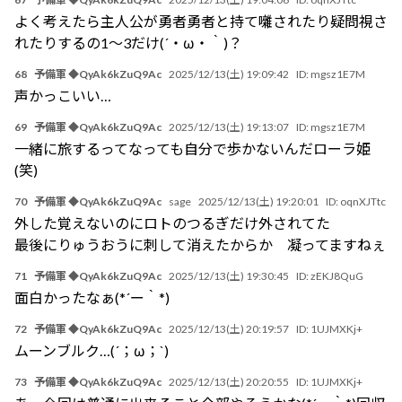
よく考えたら主人公が勇者勇者と持て囃されたり疑問視さ
れたりするの1～3だけ(´・ω・｀)？
68
予備軍 ◆QyAk6kZuQ9Ac
2025/12/13(土) 19:09:42
ID:
mgsz1E7M
声かっこいい…
69
予備軍 ◆QyAk6kZuQ9Ac
2025/12/13(土) 19:13:07
ID:
mgsz1E7M
一緒に旅するってなっても自分で歩かないんだローラ姫
(笑)
70
予備軍 ◆QyAk6kZuQ9Ac
sage
2025/12/13(土) 19:20:01
ID:
oqnXJTtc
外した覚えないのにロトのつるぎだけ外されてた
最後にりゅうおうに刺して消えたからか 凝ってますねぇ
71
予備軍 ◆QyAk6kZuQ9Ac
2025/12/13(土) 19:30:45
ID:
zEKJ8QuG
面白かったなぁ(*´ー｀*)
72
予備軍 ◆QyAk6kZuQ9Ac
2025/12/13(土) 20:19:57
ID:
1UJMXKj+
ムーンブルク…(´；ω；`)
73
予備軍 ◆QyAk6kZuQ9Ac
2025/12/13(土) 20:20:55
ID:
1UJMXKj+