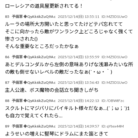
ローレシアの道具屋更新されてる！
85
予備軍 ◆QyAk6kZuQ9Ac
2025/12/14(日) 13:55:11
ID:
MZ5D1UwO
ルーラの場所大方開いたと思ってたけどテパ忘れてて
そこに向かったら敵がワンランク上どころじゃなく強くて
惨さつされた()
そんな重要なところだったかなぁ
86
予備軍 ◆QyAk6kZuQ9Ac
2025/12/14(日) 13:55:59
ID:
MZ5D1UwO
あとデルコンダルから左側の意味ありげな浅瀬みたいな所
の敵も倒せないレベルの敵だったなぁ(´・ω・｀)
87
予備軍 ◆QyAk6kZuQ9Ac
2025/12/14(日) 13:56:43
ID:
MZ5D1UwO
主人公達、ボス魔物の会話立ち聞きしがち
88
予備軍 ◆QyAk6kZuQ9Ac
2025/12/14(日) 14:22:13
ID:
/OBWtFzc
スクルトにマジバリにバイキルト様々だなぁ…(´；ω；`)1
も自力で覚えてくれたら…
89
予備軍 ◆QyAk6kZuQ9Ac
2025/12/14(日) 14:39:57
ID:
qYtex44M
ようせいの増えに竪琴にドラムにまた笛ときて