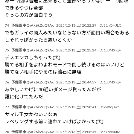
あー今回は普通に出来ること全部やろうかな(*´ー｀*)回収
できるやつは全部
そっちの方が面白そう
74
予備軍 ◆QyAk6kZuQ9Ac
2025/12/13(土) 20:22:29
ID:
31nQHJLC
でもガライの商人みたいなとらない方が面白い場合もある
しそれっぽかったら置いとくか
75
予備軍 ◆QyAk6kZuQ9Ac
2025/12/13(土) 20:25:24
ID:
1UJMXKj+
デスエンカしちゃった(笑)
勝てる相手をよわよわモードで倒し続けるのはいいけど
勝てない相手にやるのは流石に無理
76
予備軍 ◆QyAk6kZuQ9Ac
2025/12/13(土) 20:44:59
ID:
1UJMXKj+
あやしいかげに30近いダメージ貰ったんだが
誰に化けてたんだ
77
予備軍 ◆QyAk6kZuQ9Ac
2025/12/13(土) 20:58:41
ID:
kWbq3w5L
サマル王女かわいいなぁ
レベリングする前に連れていけばよかった(笑)
78
予備軍 ◆QyAk6kZuQ9Ac
2025/12/13(土) 21:08:35
ID:
qYtex44M