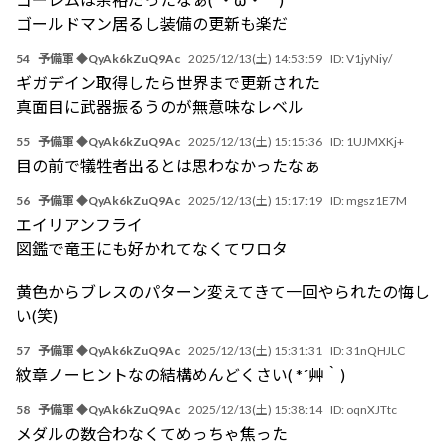
ゴールドマン居るし装備の更新も楽だ
54
予備軍 ◆QyAk6kZuQ9Ac
2025/12/13(土) 14:53:59
ID:
V1jyNiy/
ギガデイン取得したら世界まで更新された
真面目に武器振るうのが無意味なレベル
55
予備軍 ◆QyAk6kZuQ9Ac
2025/12/13(土) 15:15:36
ID:
1UJMXKj+
目の前で犠牲者出るとは思わなかったなぁ
56
予備軍 ◆QyAk6kZuQ9Ac
2025/12/13(土) 15:17:19
ID:
mgsz1E7M
エイリアンフライ
図鑑で竜王にも好かれてなくてワロタ
黄色からブレスのパターン変えてきて一回やられたの悔し
い(笑)
57
予備軍 ◆QyAk6kZuQ9Ac
2025/12/13(土) 15:31:31
ID:
31nQHJLC
紋章ノーヒントなの結構めんどくさい( *´艸｀)
58
予備軍 ◆QyAk6kZuQ9Ac
2025/12/13(土) 15:38:14
ID:
oqnXJTtc
メダルの数合わなくてめっちゃ焦った