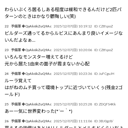
わらいぶくろ居るしある程度は緩和できるんだけど2匹パ
ターンのときはかなり鬱陶しい(笑)
22
予備軍 ◆QyAk6kZuQ9Ac
2025/12/07(日) 10:19:12
ID:
CZtfspoZ
ビルダーズ通ってるからルビスにあんまり良いイメージな
いんだよなぁ…
23
予備軍 ◆QyAk6kZuQ9Ac
2025/12/07(日) 10:20:06
ID:
CZtfspoZ
いろんなモンスター増えてるけど
元から居た1由来の面子が霞まないか心配
24
予備軍 ◆QyAk6kZuQ9Ac
2025/12/07(日) 10:23:36
ID:
JuFCguJH
ルーラ覚えて
はがねのムチ買って環境トップに近づいていくぅ(残金2ゴ
ールド)
25
予備軍 ◆QyAk6kZuQ9Ac
2025/12/07(日) 10:25:28
ID:
ZDQFS4Kk
あー一気に世界変わった(*´ー｀*)
26
予備軍 ◆QyAk6kZuQ9Ac
2025/12/07(日) 11:11:06
ID:
3BJ0gz8/
買えるの装備はあとはリムルダールとメルキドくらいだよ