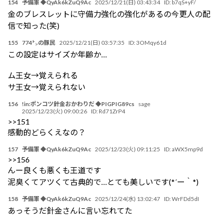
154
予備軍 ◆QyAk6kZuQ9Ac
2025/12/21(日) 03:43:34
ID:
b7qS+yF/
金のブレスレットに守備力強化の強化があるの今更人の配
信で知った(笑)
155
774㌧の豚民
2025/12/21(日) 03:57:35
ID:
3OMqy61d
この設定はサイズか年齢か…
ム王女→覚えられる
サ王女→覚えられない
156
!in:ポンコツ針金おかわりだ ◆PIGPIG89cs
sage
2025/12/23(火) 09:00:26
ID:
Rd71ZrP4
>>151
感動的どらくえなの？
157
予備軍 ◆QyAk6kZuQ9Ac
2025/12/23(火) 09:11:25
ID:
aWX5mp9d
>>156
んー良くも悪くも王道です
泥臭くてアツくて古典的で…とても美しいです(*´ー｀*)
158
予備軍 ◆QyAk6kZuQ9Ac
2025/12/24(水) 13:02:47
ID:
WrFDd5dI
あっそうだ針金さんに言い忘れてた