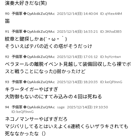
演奏大好きだな(笑)
90
予備軍 ◆QyAk6kZuQ9Ac
2025/12/14(日) 14:40:04
ID:
qYtex44M
笛
91
予備軍 ◆QyAk6kZuQ9Ac
2025/12/14(日) 16:55:21
ID:
3Kfod3B5
紋章と鍵探しかぁ(´・ω・｀)
そういえばテパの近くの塔がそうだっけ
92
予備軍 ◆QyAk6kZuQ9Ac
2025/12/14(日) 17:01:12
ID:
hyYz+tw+
ベラヌールの離脱イベント見越して装備回収したら裸でボ
スと戦うことになった()弱かったけど
93
予備軍 ◆QyAk6kZuQ9Ac
2025/12/14(日) 18:20:35
ID:
keQPJnnG
キラータイガーやばすぎ
大防御もないのにすてみ込みの４回は死ねる
94
予備軍 ◆QyAk6kZuQ9Ac
sage
2025/12/14(日) 19:10:50
ID:
keQPJnnG
ネコノマンサーやばすぎだろ
マジバリしてるとはいえよく6連続くらいザラキされても
死ななかったな（）