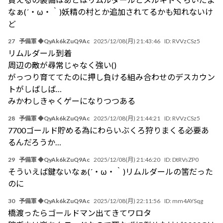
なぁ(´・ω・｀)妖精の村とか追加されてるかも知れないけ
ど
27
予備軍 ◆QyAk6kZuQ9Ac
2025/12/08(月) 21:43:46
ID:
RVVzCSz5
リムルダール到着
周辺の敵が尋常じゃなく強い()
がっつり育ててたのに押し負ける組み合わせのデスカウン
トがしばしば…
みかわしきゃくゲーになりつつある
28
予備軍 ◆QyAk6kZuQ9Ac
2025/12/08(月) 21:44:21
ID:
RVVzCSz5
7700ゴールド貯める為にわらいぶくろ狩りまくる必要あ
るんだろうか…
29
予備軍 ◆QyAk6kZuQ9Ac
2025/12/08(月) 21:46:20
ID:
DtRVsZP0
そういえば鍵ないなぁ(´・ω・｀)リムルダールの筈だった
のに
30
予備軍 ◆QyAk6kZuQ9Ac
2025/12/08(月) 22:11:56
ID:
mm4AYSqg
橋渡ったらゴールドマン出てきてワロタ