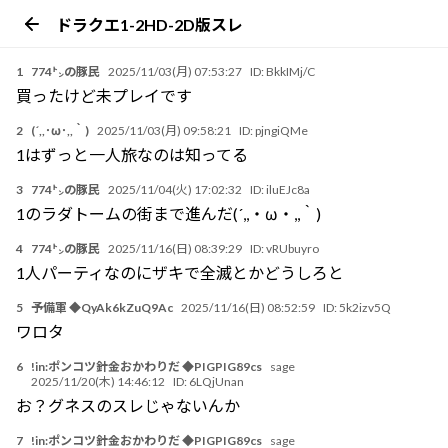
ドラクエ1-2HD-2D版スレ
1
774㌧の豚民
2025/11/03(月) 07:53:27
ID:
BkkIMj/C
買ったけど未プレイです
2
(´,,･ω･,,｀)
2025/11/03(月) 09:58:21
ID:
pjngiQMe
1はずっと一人旅なのは知ってる
3
774㌧の豚民
2025/11/04(火) 17:02:32
ID:
iluEJc8a
1のラダトームの街まで進んだ(´,,・ω・,,｀)
4
774㌧の豚民
2025/11/16(日) 08:39:29
ID:
vRUbuyro
1人パーティなのにザキで全滅とかどうしろと
5
予備軍 ◆QyAk6kZuQ9Ac
2025/11/16(日) 08:52:59
ID:
5k2izv5Q
ワロタ
6
!in:ポンコツ針金おかわりだ ◆PIGPIG89cs
sage
2025/11/20(木) 14:46:12
ID:
6LQjUnan
お？グネスのスレじゃないんか
7
!in:ポンコツ針金おかわりだ ◆PIGPIG89cs
sage