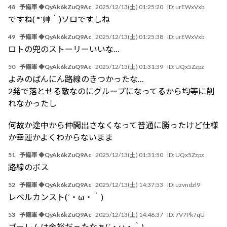
48
予備軍 ◆QyAk6kZuQ9Ac
2025/12/13(土) 01:25:20
ID:
urEWxVxb
ですね( *´艸｀)ソロですしね
49
予備軍 ◆QyAk6kZuQ9Ac
2025/12/13(土) 01:25:38
ID:
urEWxVxb
ロトの兜のストーリーいいな…
50
予備軍 ◆QyAk6kZuQ9Ac
2025/12/13(土) 01:31:39
ID:
UQx5Zzpz
よみのばんにん路線のきつかったな…
2発で落とせる敵なのにグループになってるから均等に削
れなかったし
何故か途中から仲間出さなくなって普通に勝ったけど仕様
か幸運かよくわからないまま
51
予備軍 ◆QyAk6kZuQ9Ac
2025/12/13(土) 01:31:50
ID:
UQx5Zzpz
路線のボス
52
予備軍 ◆QyAk6kZuQ9Ac
2025/12/13(土) 14:37:53
ID:
uzvndzl9
レベルカンスト(´・ω・｀)
53
予備軍 ◆QyAk6kZuQ9Ac
2025/12/13(土) 14:46:37
ID:
7V7Pk7qU
ゴーレムは余裕だったなぁ(´・ω・｀)