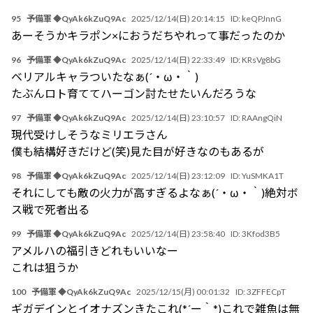
95
予備軍 ◆QyAk6kZuQ9Ac
2025/12/14(日) 20:14:15
ID:
keQPJnnG
あーそうかキラポン×におうだちやれって事だったのか
96
予備軍 ◆QyAk6kZuQ9Ac
2025/12/14(日) 22:33:49
ID:
KRsVg8bG
ベリアルキャラついたなぁ(´・ω・｀)
たぶんロト育ててハーゴン討たせたいんだろうな
97
予備軍 ◆QyAk6kZuQ9Ac
2025/12/14(日) 23:10:57
ID:
RAAngQiN
現代受けしそうなミリエラさん
僕も結構好きだけど(笑)見た目が好きなのもあるが
98
予備軍 ◆QyAk6kZuQ9Ac
2025/12/14(日) 23:12:09
ID:
YuSMKA1T
それにしても敵の火力が高すぎるよなぁ(´・ω・｀)絶対ボ
ス戦で死者出る
99
予備軍 ◆QyAk6kZuQ9Ac
2025/12/14(日) 23:58:40
ID:
3Kfod3B5
アメルハの福引きどれもいいなー
これは狙うか
100
予備軍 ◆QyAk6kZuQ9Ac
2025/12/15(月) 00:01:32
ID:
3ZFFECpT
ギガデインとイオナズンきたこれ(*´ー｀*)これで雑魚は無