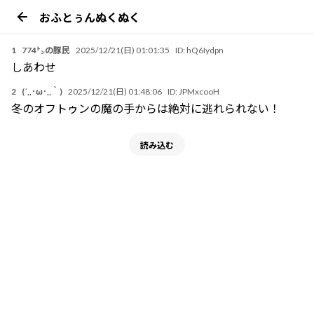
おふとぅんぬくぬく
1
774㌧の豚民
2025/12/21(日) 01:01:35
ID:
hQ6Iydpn
しあわせ
2
(´,,･ω･,,｀)
2025/12/21(日) 01:48:06
ID:
JPMxcooH
冬のオフトゥンの魔の手からは絶対に逃れられない！
読み込む