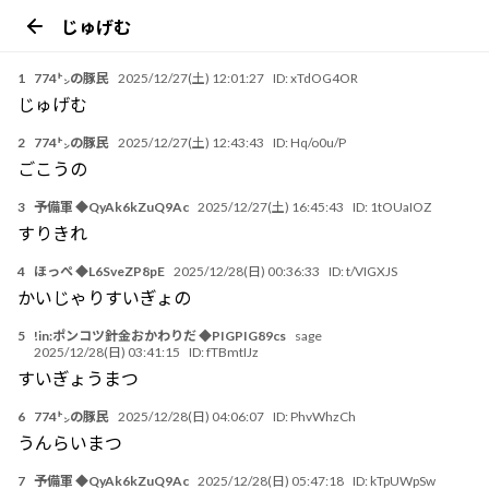
じゅげむ
1
774㌧の豚民
2025/12/27(土) 12:01:27
ID:
xTdOG4OR
じゅげむ
2
774㌧の豚民
2025/12/27(土) 12:43:43
ID:
Hq/o0u/P
ごこうの
3
予備軍 ◆QyAk6kZuQ9Ac
2025/12/27(土) 16:45:43
ID:
1tOUaIOZ
すりきれ
4
ほっぺ ◆L6SveZP8pE
2025/12/28(日) 00:36:33
ID:
t/VIGXJS
かいじゃりすいぎょの
5
!in:ポンコツ針金おかわりだ ◆PIGPIG89cs
sage
2025/12/28(日) 03:41:15
ID:
fTBmtIJz
すいぎょうまつ
6
774㌧の豚民
2025/12/28(日) 04:06:07
ID:
PhvWhzCh
うんらいまつ
7
予備軍 ◆QyAk6kZuQ9Ac
2025/12/28(日) 05:47:18
ID:
kTpUWpSw