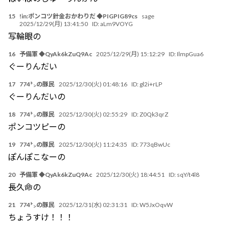
15
!in:ポンコツ針金おかわりだ ◆PIGPIG89cs
sage
2025/12/29(月) 13:41:50
ID:
aLm9VOYG
写輪眼の
16
予備軍 ◆QyAk6kZuQ9Ac
2025/12/29(月) 15:12:29
ID:
IlmpGua6
ぐーりんだい
17
774㌧の豚民
2025/12/30(火) 01:48:16
ID:
gl2i+rLP
ぐーりんだいの
18
774㌧の豚民
2025/12/30(火) 02:55:29
ID:
Z0Qk3qrZ
ポンコツピーの
19
774㌧の豚民
2025/12/30(火) 11:24:35
ID:
773qBwUc
ぽんぽこなーの
20
予備軍 ◆QyAk6kZuQ9Ac
2025/12/30(火) 18:44:51
ID:
sqY/t4l8
長久命の
21
774㌧の豚民
2025/12/31(水) 02:31:31
ID:
W5JxOqvW
ちょうすけ！！！