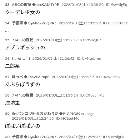
53
ABCの確証 ◆abcKAMTrPE
2026/01/03(土) 10:38:20
ID:
9svYdgFq
クーデレ少女の
54
予備軍 ◆QyAk6kZuQ9Ac
2026/01/03(土) 11:05:29
ID:
CHOK1d5Y
…
55
774㌧の豚民
2026/01/03(土) 11:22:17
ID:
9svYdgFq
アブラギッシュの
56
(´,,･ω･,,｀)
2026/01/03(土) 11:26:42
ID:
U+NqjUmq
二郎系
57
ほっぺ ◆L6SveZP8pE
2026/01/03(土) 11:28:59
ID:
CXoyuHPU
あぶらぼうずの
58
774㌧の豚民
2026/01/03(土) 11:36:14
ID:
CXoyuHPU
海坊主
59
!in:ポンコツ針金おかわりだ ◆PIGPIG89cs
sage
2026/01/03(土) 12:24:53
ID:
NC8tqH4c
ぽばいぽぱいの
60
予備軍 ◆QyAk6kZuQ9Ac
2026/01/03(土) 12:25:35
ID:
9svYdgFq