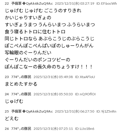
22
予備軍 ◆QyAk6kZuQ9Ac
2025/12/31(水) 03:27:19
ID:
EF/aocWh
じゅげむ じゅげむ ごこうのすりきれ
かいじゃりすいぎょの
すいぎょうまつ うんらいまつ ふうらいまつ
食う寝るトトロに住むトトロ
同じトトロなら あぶらこうじのぶらこうじ
ぽこぺんぽこぺんぱいぽのしゅーりんがん
写輪眼のぐーりんだい
ぐーりんだいのポンコツピーの
ぽんぽこなーの長久命のちょうすけ！！！
23
774㌧の豚民
2025/12/31(水) 05:49:38
ID:
XtaAFloU
まとめたすかる
24
774㌧の豚民
2025/12/31(水) 05:50:33
ID:
nQ9OflOI
じゅげむ
25
予備軍 ◆QyAk6kZuQ9Ac
2025/12/31(水) 06:27:50
ID:
9j1Z5nRn
どえむ
26
774㌧の豚民
2025/12/31(水) 07:25:11
ID:
LiJo18n6