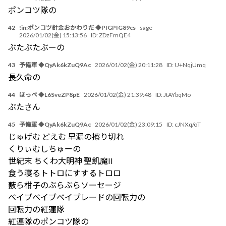
ポンコツ隊の
42
!in:ポンコツ針金おかわりだ ◆PIGPIG89cs
sage
2026/01/02(金) 15:13:56
ID:
ZDzFmQE4
ぶたぶたぶーの
43
予備軍 ◆QyAk6kZuQ9Ac
2026/01/02(金) 20:11:28
ID:
U+NqjUmq
長久命の
44
ほっぺ ◆L6SveZP8pE
2026/01/02(金) 21:39:48
ID:
JtAYbqMo
ぶたさん
45
予備軍 ◆QyAk6kZuQ9Ac
2026/01/02(金) 23:09:15
ID:
cJNXq/oT
じゅげむ どえむ 早漏の擦り切れ
くりぃむしちゅーの
世紀末 ちくわ大明神 聖飢魔II
食う寝るトトロにすするトロロ
藪ら柑子のぶらぶらソーセージ
ベイブベイブベイブレードの回転力の
回転力の紅蓮隊
紅連隊のポンコツ隊の