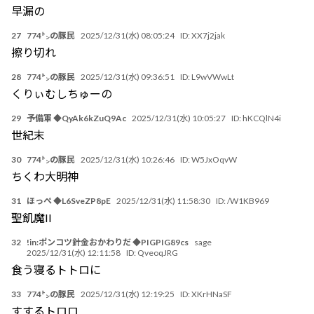
早漏の
27
774㌧の豚民
2025/12/31(水) 08:05:24
ID:
XX7j2jak
擦り切れ
28
774㌧の豚民
2025/12/31(水) 09:36:51
ID:
L9wVWwLt
くりぃむしちゅーの
29
予備軍 ◆QyAk6kZuQ9Ac
2025/12/31(水) 10:05:27
ID:
hKCQlN4i
世紀末
30
774㌧の豚民
2025/12/31(水) 10:26:46
ID:
W5JxOqvW
ちくわ大明神
31
ほっぺ ◆L6SveZP8pE
2025/12/31(水) 11:58:30
ID:
/W1KB969
聖飢魔II
32
!in:ポンコツ針金おかわりだ ◆PIGPIG89cs
sage
2025/12/31(水) 12:11:58
ID:
QveoqJRG
食う寝るトトロに
33
774㌧の豚民
2025/12/31(水) 12:19:25
ID:
XKrHNaSF
すするトロロ