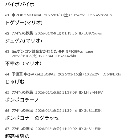
パイポパイポ
61
◆POPONKOesA
2026/01/03(土) 13:56:26
ID:
b8WrrWBo
トゲゾー(マリオ)
62
774㌧の豚民
2026/01/04(日) 01:13:56
ID:
xU975uws
ジュゲム(マリオ)
63
!in:ポンコツ針金おかわりだ ◆PIGPIG89cs
sage
2026/01/06(火) 12:31:44
ID:
Yo14ZhhL
不幸の（マリオ）
64
予備軍 ◆QyAk6kZuQ9Ac
2026/01/16(金) 10:26:29
ID:
6/IPBXts
じゅげむ
65
774㌧の豚民
2026/01/16(金) 11:39:09
ID:
LHlzM/HW
ポンポコチーノ
66
774㌧の豚民
2026/01/16(金) 11:39:46
ID:
3e811E5K
ポンポコナーのグラッセ
67
774㌧の豚民
2026/01/16(金) 11:40:09
ID:
3e811E5K
超高校級の