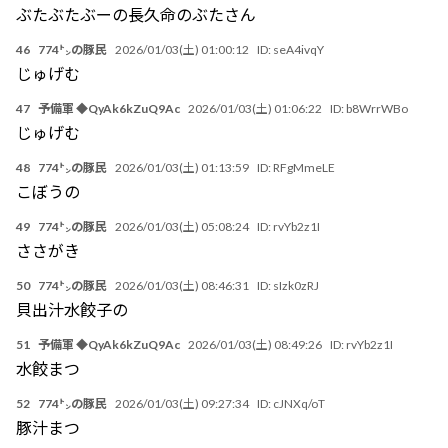
ぶたぶたぶーの長久命のぶたさん
46
774㌧の豚民
2026/01/03(土) 01:00:12
ID:
seA4ivqY
じゅげむ
47
予備軍 ◆QyAk6kZuQ9Ac
2026/01/03(土) 01:06:22
ID:
b8WrrWBo
じゅげむ
48
774㌧の豚民
2026/01/03(土) 01:13:59
ID:
RFgMmeLE
こぼうの
49
774㌧の豚民
2026/01/03(土) 05:08:24
ID:
rvYb2z1I
ささがき
50
774㌧の豚民
2026/01/03(土) 08:46:31
ID:
sIzk0zRJ
貝出汁水餃子の
51
予備軍 ◆QyAk6kZuQ9Ac
2026/01/03(土) 08:49:26
ID:
rvYb2z1I
水餃まつ
52
774㌧の豚民
2026/01/03(土) 09:27:34
ID:
cJNXq/oT
豚汁まつ