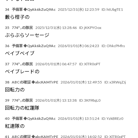
34
予備軍 ◆QyAk6kZuQ9Ac
2025/12/31(水) 12:23:59
ID:
htUbgTE1
藪ら柑子の
35
774㌧の豚民
2025/12/31(水) 13:28:46
ID:
jKKPYOox
ぶらぶらソーセージ
36
予備軍 ◆QyAk6kZuQ9Ac
2026/01/01(木) 06:24:23
ID:
OhkcPMhs
ベイブベイブ
37
774㌧の豚民
2026/01/01(木) 06:47:57
ID:
XlTR0oPT
ベイブレードの
38
ABCの確証 ◆abcKAMTrPE
2026/01/01(木) 12:49:55
ID:
x3RWqZJj
回転力の
39
774㌧の豚民
2026/01/01(木) 13:13:38
ID:
3Kf98qL0
回転力の紅蓮隊
40
予備軍 ◆QyAk6kZuQ9Ac
2026/01/01(木) 13:51:24
ID:
YzkBREz0
紅連隊の
41
ABCの確証 ◆abcKAMTrPE
2026/01/01(木) 14:02:52
ID:
XlTR0oPT