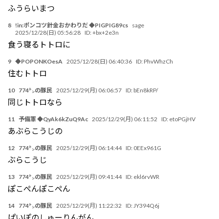
ふうらいまつ
8
!in:ポンコツ針金おかわりだ ◆PIGPIG89cs
sage
2025/12/28(日) 05:56:28
ID:
+bx+2e3n
食う寝るトトロに
9
◆POPONKOesA
2025/12/28(日) 06:40:36
ID:
PhvWhzCh
住むトトロ
10
774㌧の豚民
2025/12/29(月) 06:06:57
ID:
bEn8kRP/
同じトトロなら
11
予備軍 ◆QyAk6kZuQ9Ac
2025/12/29(月) 06:11:52
ID:
etoPGjHV
あぶらこうじの
12
774㌧の豚民
2025/12/29(月) 06:14:44
ID:
0EEx961G
ぶらこうじ
13
774㌧の豚民
2025/12/29(月) 09:41:44
ID:
ekl6rvWR
ぽこぺんぽこぺん
14
774㌧の豚民
2025/12/29(月) 11:22:32
ID:
JY394Q6j
ぱいぽのしゅーりんがん