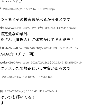
うよヾ(･_･`
民
2026/02/05(木) 16:19:16
ID:
Dp9XCppv
さつ人者とその被害者が出るからダメです
◆abcWwxILEw
2026/02/10(火) 03:40:44
ID:
9U1e7mGk
が肯定派なの意外
ぶたさん（管理人）に迷惑かけてるんだぞ！
 ◆abcWwxILEw
2026/02/10(火) 03:41:33
ID:
9U1e7mGk
んDA☆（チャー研）
yAk6kZuQ9Ac
sage
2026/02/11(水) 00:15:45
ID:
rRt40HqN
はクソスレたて放題という言質があるので
)
2026/02/24(火) 10:40:25
ID:
e9i0EIQU
豚民
2026/02/24(火) 10:56:41
ID:
kw7Se8mf
すはいつも輝いてる！
表す！