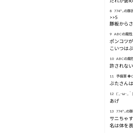
だれか褒めよ
8
774㌧の豚
>>5
豚板から
9
ABCの魔性 
ポンコツ
こいつは
10
ABCの魔性
許されない
11
予備軍 ◆Q
ぶたさん
12
(´,,･ω･,,｀
あげ
13
774㌧の
サニちゃ
名は体を