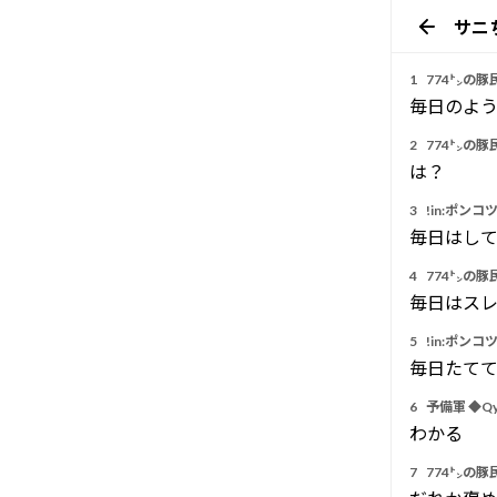
サニ
1
774㌧の豚
毎日のよ
2
774㌧の豚
は？
3
!in:ポンコ
毎日はし
4
774㌧の豚
毎日はス
5
!in:ポンコ
毎日たて
6
予備軍 ◆Qy
わかる
7
774㌧の豚