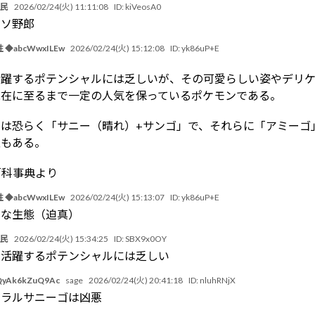
豚民
2026/02/24(火) 11:11:08
ID:
kiVeosA0
クソ野郎
 ◆abcWwxILEw
2026/02/24(火) 15:12:08
ID:
yk86uP+E
活躍するポテンシャルには乏しいが、その可愛らしい姿やデリ
現在に至るまで一定の人気を保っているポケモンである。
来は恐らく「サニー（晴れ）+サンゴ」で、それらに「アミーゴ
性もある。
v百科事典より
 ◆abcWwxILEw
2026/02/24(火) 15:13:07
ID:
yk86uP+E
トな生態（迫真）
豚民
2026/02/24(火) 15:34:25
ID:
SBX9x0OY
で活躍するポテンシャルには乏しい
yAk6kZuQ9Ac
sage
2026/02/24(火) 20:41:18
ID:
nluhRNjX
ガラルサニーゴは凶悪