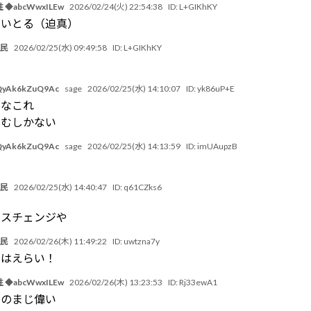
 ◆abcWwxILEw
2026/02/24(火) 22:54:38
ID:
L+GIKhKY
すいとる（迫真）
豚民
2026/02/25(水) 09:49:58
ID:
L+GIKhKY
）
yAk6kZuQ9Ac
sage
2026/02/25(水) 14:10:07
ID:
yk86uP+E
るなこれ
こむしかない
yAk6kZuQ9Ac
sage
2026/02/25(水) 14:13:59
ID:
imUAupzB
だ
豚民
2026/02/25(水) 14:40:47
ID:
q61CZks6
ラスチェンジや
豚民
2026/02/26(木) 11:49:22
ID:
uwtzna7y
すはえらい！
 ◆abcWwxILEw
2026/02/26(木) 13:23:53
ID:
Rj33ewA1
たのまじ偉い