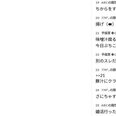
19
ABCの魔性
ちからを
20
774㌧の
揚げ（🐖
21
予備軍 ◆Q
味噌汁腐
今日ぶち
22
予備軍 ◆Q
別のスレ
23
774㌧の
>>21
豚汁にク
24
774㌧の
さにちゃ
25
ABCの魔性
婚活行っ