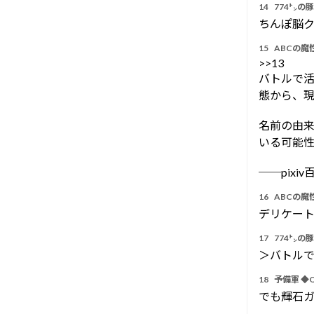
14
774㌧の
ちんぽ脳
15
ABCの魔性
>>13
バトルで
態から、
名前の由
いる可能
──pixi
16
ABCの魔性
デリケー
17
774㌧の
＞バトル
18
予備軍 ◆Q
でも輝石