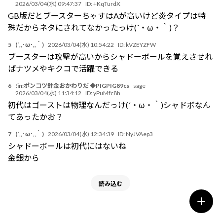
2026/03/04(水) 09:47:37
ID:
+KqTurdX
GB版だとブースターちゃすはAが高いけど炎タイプは特
殊だからネタにされてなかったっけ(´・ω・｀)？
5
(´,,･ω･,,｀)
2026/03/04(水) 10:54:22
ID:
kVZEYZFW
ブースターは攻撃が高いからシャドーボールを覚えさせれ
ばナツメやキクコで活躍できる
6
!in:ポンコツ針金おかわりだ ◆PIGPIG89cs
sage
2026/03/04(水) 11:34:12
ID:
yPuMfc8h
初代はゴーストは物理なんだっけ(´・ω・｀)シャドボなん
てあったかお？
7
(´,,･ω･,,｀)
2026/03/04(水) 12:34:39
ID:
NyJVAep3
シャドーボールは初代にはないね
金銀から
読み込む