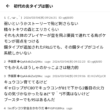
初代の炎タイプは弱い
1
(´,,･ω･,,｀)
2026/03/04(水) 09:26:31
ID:
ygtj8/d0
弱いというかストーリーで殆ど刺さらない
精々トキワの森とエリカくらい
それも大体のプレイヤーが空を飛ぶ要員で連れてる鳥ポケ
モンが弱点をつける
鋼タイプが追加されたFRLGでも、その鋼タイプがコイル
系統しかいない
2
予備軍 ◆QyAk6kZuQ9Ac
sage
2026/03/04(水) 09:32:23
ID:
ygtj8/d0
でもかえんほうしゃのかっこよさは魅力的
3
予備軍 ◆QyAk6kZuQ9Ac
sage
2026/03/04(水) 09:39:06
ID:
KGVlQzCR
キュウコン育ててるけど
ギャロップがC80でキュウコンが81で下から2番目の火力
なの気づかなかったなぁ(*´∇｀*)不満はないけど
ブースターでも95はあるんだ
4
!in:ポンコツ針金おかわりだ ◆PIGPIG89cs
sage