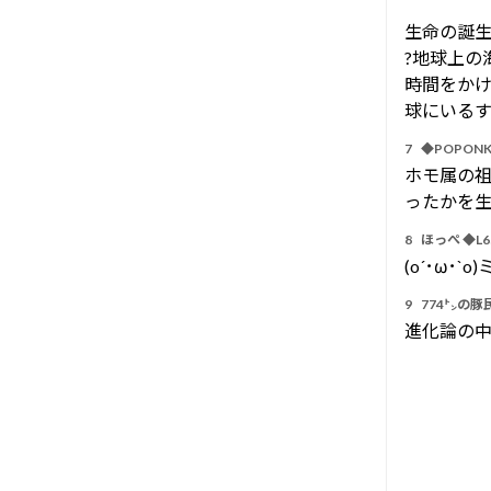
生命の誕生
?地球上の
時間をか
球にいる
7
◆POPONK
ホモ属の
ったかを
8
ほっぺ ◆L6S
(o´･ω
9
774㌧の豚
進化論の