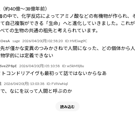
（約40億～38億年前）
海の中で、化学反応によってアミノ酸などの有機物が作られ、
けて自己複製ができる「生命」へと進化していきました。これ
すべての生物の共通の祖先と考えられています。
OesA
sage
2026/04/20(月) 02:58:20
ID:
HVEiwg9C
祖先が僅かな変異のつみかさねで人間になった、どの個体から
生物学的には定義できない
veZP8pE
2026/04/20(月) 05:10:58
ID:
w5kM9j8u
･`o)ミトコンドリアイヴも最初って話ではないからなあ
民
2026/04/20(月) 13:03:38
ID:
FVIVwNql
中で、なにを以って人間と呼ぶのか
読み込む