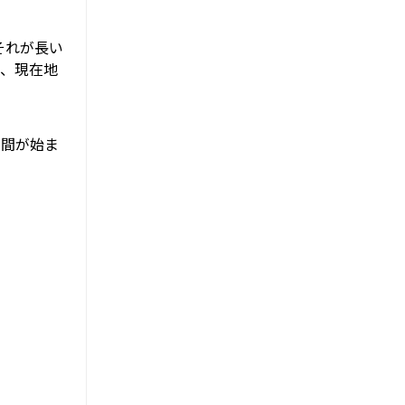
それが長い
が、現在地
人間が始ま