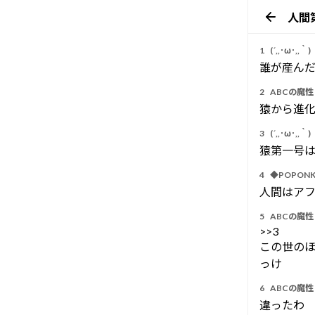
人間
1
(´,,･ω･,,｀)
誰が産ん
2
ABCの魔性 
猿から進
3
(´,,･ω･,,｀)
猿第一号
4
◆POPONK
人間はア
5
ABCの魔性 
>>3
この世の
っけ
6
ABCの魔性 
違ったわ