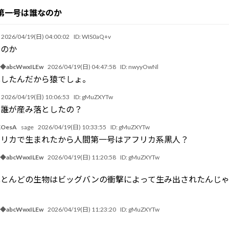
第一号は誰なのか
2026/04/19(日) 04:00:02
ID:
WIS0aQ+v
だのか
◆abcWwxILEw
2026/04/19(日) 04:47:58
ID:
nwyyOwNl
化したんだから猿でしょ。
2026/04/19(日) 10:06:53
ID:
gMuZXYTw
は誰が産み落としたの？
OesA
sage
2026/04/19(日) 10:33:55
ID:
gMuZXYTw
フリカで生まれたから人間第一号はアフリカ系黒人？
◆abcWwxILEw
2026/04/19(日) 11:20:58
ID:
gMuZXYTw
ほとんどの生物はビッグバンの衝撃によって生み出されたんじ
◆abcWwxILEw
2026/04/19(日) 11:23:20
ID:
gMuZXYTw