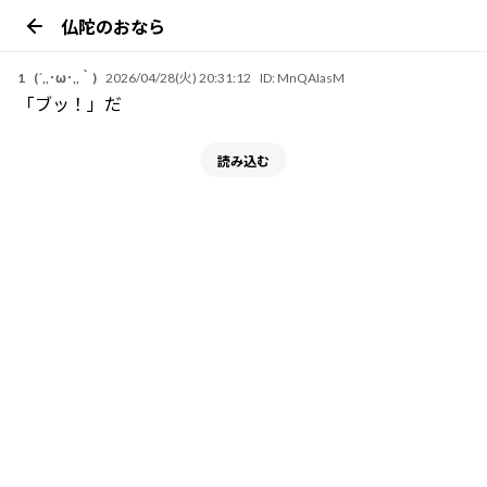
仏陀のおなら
1
(´,,･ω･,,｀)
2026/04/28(火) 20:31:12
ID:
MnQAIasM
「ブッ！」だ
読み込む