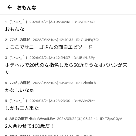
おもんな
1
(´,,･ω･,,｀)
2026/05/21(木) 06:00:46
ID:
OyPIun4O
おもんな
2
774㌧の豚民
2026/05/21(木) 12:40:35
ID:
GUHEq7Ca
↓ここでサニーゴさんの面白エピソード
3
(´,,･ω･,,｀)
2026/05/21(木) 12:54:37
ID:
UBd/U39y
ホテヘルで20代の女指名したら50近そうなオバハンが来
た
4
774㌧の豚民
2026/05/21(木) 13:48:23
ID:
T2k8tkLb
かなしいなぁ
5
(´,,･ω･,,｀)
2026/05/21(木) 23:23:30
ID:
rWvkvZMt
しかも二人来た
6
ABCの魔性 ◆abcWwxILEw
2026/05/22(金) 08:55:41
ID:
TZpsG0yV
2人合わせて100歳だ！