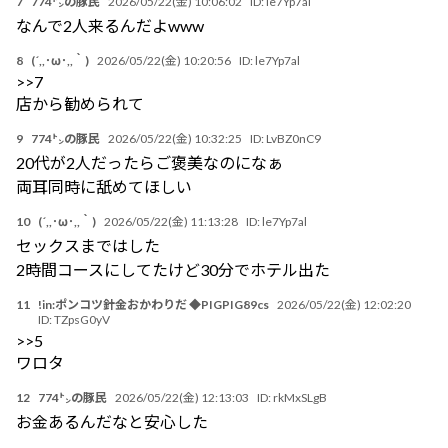
7
774㌧の豚民
2026/05/22(金) 10:06:02
ID:
le7Yp7al
なんで2人来るんだよwww
8
(´,,･ω･,,｀)
2026/05/22(金) 10:20:56
ID:
le7Yp7al
>>7
店から勧められて
9
774㌧の豚民
2026/05/22(金) 10:32:25
ID:
LvBZ0nC9
20代が2人だったらご褒美なのになぁ
両耳同時に舐めてほしい
10
(´,,･ω･,,｀)
2026/05/22(金) 11:13:28
ID:
le7Yp7al
セックスまではした
2時間コースにしてたけど30分でホテル出た
11
!in:ポンコツ針金おかわりだ ◆PIGPIG89cs
2026/05/22(金) 12:02:20
ID:
TZpsG0yV
>>5
ワロタ
12
774㌧の豚民
2026/05/22(金) 12:13:03
ID:
rkMxSLgB
お金あるんだなと安心した