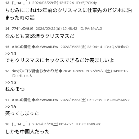
13
(´,,･ω･,,｀)
2026/05/22(金) 12:57:26
ID:
fEjPCK4y
ちなみにこれは2年前のクリスマスに仕事先のビジホに泊
まった時の話
14
774㌧の豚民
2026/05/22(金) 15:48:42
ID:
9ArMyAt3
なんとも哀愁漂うクリスマスだ
15
ABCの魔性 ◆abcWwxILEw
2026/05/22(金) 23:04:14
ID:
aQ6BNkxO
>>14
でもクリスマスにセックスできるだけ羨ましいよ
16
!in:ポンコツ針金おかわりだ ◆PIGPIG89cs
2026/05/23(土) 04:03:18
ID:
artL+eL8
>>13
ねんまつ
17
ABCの魔性 ◆abcWwxILEw
2026/05/23(土) 05:17:39
ID:
GMwbA0VZ
>>16
笑ってしまった
18
(´,,･ω･,,｀)
2026/05/23(土) 08:47:21
ID:
ZOTM8GPr
しかも中国人だった